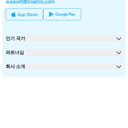
support@iroamly.com
인기 국가
미국
파트너십
영국
도매 플랫폼
회사 소개
터키
제휴 프로그램
iRoamly 소개
더 많은 정보
프랑스
API 문서
문의하기
지원 센터
태국
한국어
데이터 계산기
일본
팔로우 하기:
eSIM 리뷰
이탈리아
©2026 iRoamly.com
개인정보 보호정책
환불 정책
이용 약관
저자 팀
인도