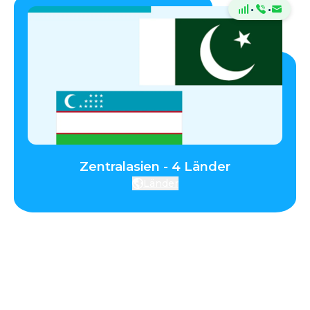
·
·
Zentralasien - 4 Länder
Länder