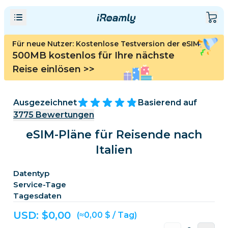
Für neue Nutzer: Kostenlose Testversion der eSIM
500MB kostenlos für Ihre nächste
Reise einlösen
>>
Ausgezeichnet
Basierend auf
3775
Bewertungen
eSIM-Pläne für Reisende nach
Italien
Datentyp
Service-Tage
Tagesdaten
USD: $
0,00
(≈0,00 $ / Tag)