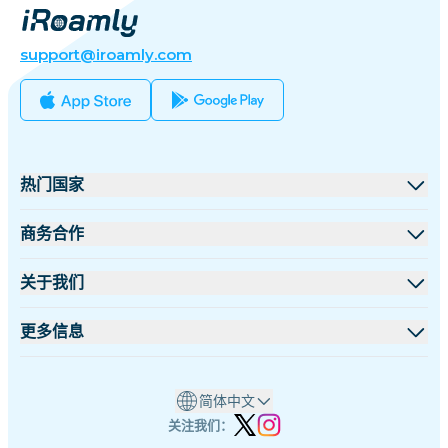
support@iroamly.com
热门国家
美国
商务合作
英国
批发平台
关于我们
土耳其
联盟计划
关于 iRoamly
更多信息
法国
API 文档
联系我们
支持中心
泰国
简体中文
设备流量计算器
日本
关注我们：
eSIM套餐测评
意大利