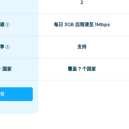
2
速
每日 3GB 后限速至 1Mbps
享
支持
+ 国家
覆盖 7 个国家
餐