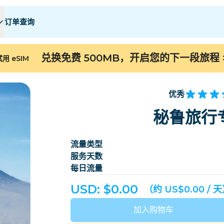
订单查询
 E
 E
F - I
F - I
J - O
J - O
P - S
P - S
T - Z
T - Z
兑换免费 500MB，开启您的下一段旅程
用 eSIM
阿尔及利亚
中国
安道尔
欧洲
亚美尼亚
阿鲁巴
优秀
巴林
孟加拉国
秘鲁旅行专
百慕大
波斯尼亚和黑塞哥维
流量类型
柬埔寨
喀麦隆
服务天数
智利
中国
每日流量
哥斯达黎加
科特迪瓦
USD: $
0.00
（约 US$0.00 / 
丹麦
多米尼克
加入购物车