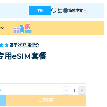
注册
简体中文
>>
安圭拉
安提瓜和巴布达
澳大利亚
奥地利
基于
2813
条评价
巴巴多斯
白俄罗斯
用eSIM套餐
那
巴西
文莱
加拿大
开曼群岛
哥伦比亚
刚果民主共和国
克罗地亚
塞浦路斯
天）
多米尼加共和国
厄瓜多尔
立即购买