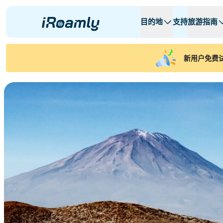
目的地
支持
旅游指南
本地eSIM
旅行日程
所有目的地
所有目的地
A -
A -
新用户免费试
阿尔巴尼亚
加拿大
区域eSIM
阿根廷
阿塞拜疆
比利时
保加利亚
查德
刚果共和国
捷克共和国