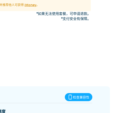
斯威士兰
M 并推荐他人可获得
iMoney
。
*如果无法使用套餐，可申请退款。
*支付安全有保障。
检查兼容性
速度