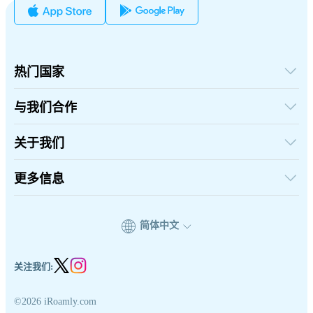
热门国家
美国
英国
与我们合作
土耳其
批发平台
法国
推荐并赚取奖励
关于我们
泰国
联盟计划
日本
关于iRoamly
API 文档
意大利
联系我们
更多信息
印度
支持中心
西班牙
设备流量计算器
eSIM套餐测评
简体中文
专家团队
支持eSIM的机型列表
eSIM 知识
关注我们:
©2026 iRoamly.com