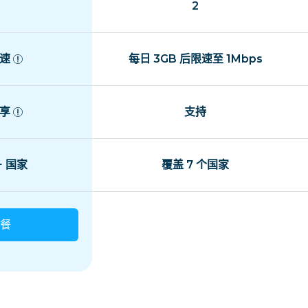
2
速
每日 3GB 后限速至 1Mbps
享
支持
+ 国家
覆盖 7 个国家
餐