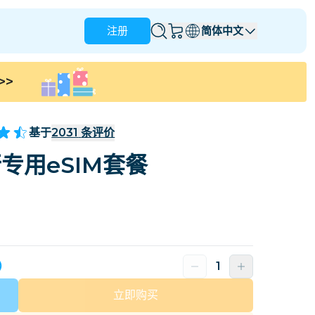
注册
简体中文
>>
安圭拉
安提瓜和巴布达
澳大利亚
奥地利
基于
2031
条评价
巴巴多斯
白俄罗斯
专用eSIM套餐
那
巴西
文莱
加拿大
开曼群岛
哥伦比亚
刚果民主共和国
克罗地亚
塞浦路斯
天）
多米尼加共和国
厄瓜多尔
立即购买