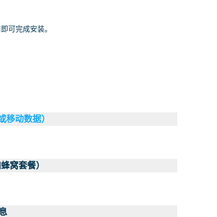
南即可完成安装。
（或移动数据）
加蜂窝套餐）
息