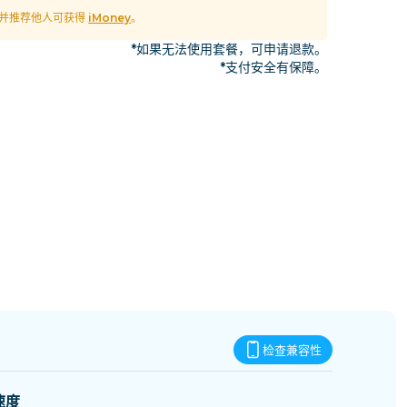
斯威士兰
M 并推荐他人可获得
iMoney
。
*如果无法使用套餐，可申请退款。
*支付安全有保障。
检查兼容性
速度