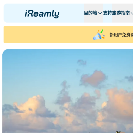
目的地
支持
旅游指南
本地eSIM
旅行日程
所有目的地
所有目的地
A -
A -
新用户免费试
阿尔巴尼亚
加拿大
区域eSIM
阿根廷
阿塞拜疆
比利时
保加利亚
查德
刚果共和国
捷克共和国