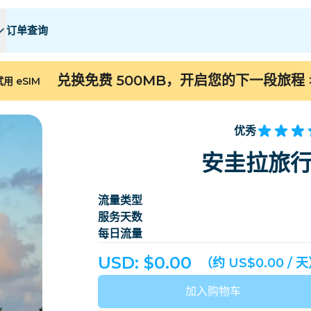
订单查询
 E
 E
F - I
F - I
J - O
J - O
P - S
P - S
T - Z
T - Z
兑换免费 500MB，开启您的下一段旅程
用 eSIM
阿尔及利亚
中国
安道尔
欧洲
亚美尼亚
阿鲁巴
优秀
巴林
孟加拉国
安圭拉旅行
百慕大
波斯尼亚和黑塞哥维
流量类型
柬埔寨
喀麦隆
服务天数
智利
中国
每日流量
哥斯达黎加
科特迪瓦
USD: $
0.00
（约 US$0.00 / 
丹麦
多米尼克
加入购物车