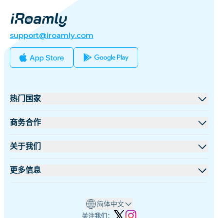
support@iroamly.com
热门国家
美国
商务合作
英国
批发平台
关于我们
土耳其
联盟计划
关于 iRoamly
更多信息
法国
API 文档
联系我们
支持中心
泰国
简体中文
设备流量计算器
日本
关注我们：