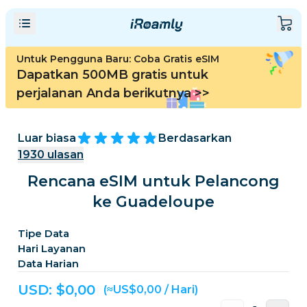
Untuk Pengguna Baru: Coba Gratis eSIM
Dapatkan 500MB gratis untuk
perjalanan Anda berikutnya
>>
Luar biasa
Berdasarkan
1930
ulasan
Rencana eSIM untuk Pelancong
ke Guadeloupe
Tipe Data
Hari Layanan
Data Harian
USD: $
0,00
(≈US$0,00 / Hari)