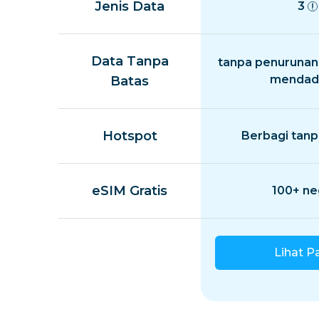
Jenis Data
3
Data Tanpa
tanpa penurunan
mendad
Batas
Hotspot
Berbagi tanp
eSIM Gratis
100+ ne
Lihat P