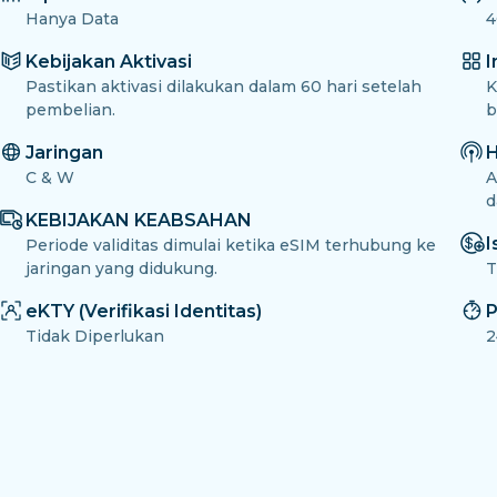
Hanya Data
4
Kebijakan Aktivasi
I
Pastikan aktivasi dilakukan dalam 60 hari setelah
K
pembelian.
b
Jaringan
H
C & W
A
d
KEBIJAKAN KEABSAHAN
I
Periode validitas dimulai ketika eSIM terhubung ke
jaringan yang didukung.
T
eKTY (Verifikasi Identitas)
P
Tidak Diperlukan
2