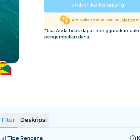
El Salvador
Estonia
Tambah ke Keranjang
Jelajahi Semua Destina
Anda akan mendapatkan
iMoney
de
*Jika Anda tidak dapat menggunakan pak
pengembalian dana.
Fitur
Deskripsi
Tipe Rencana
K