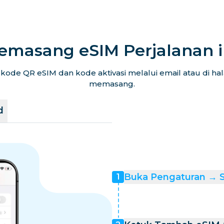
emasang eSIM Perjalanan 
ode QR eSIM dan kode aktivasi melalui email atau di h
memasang.
d
Buka Pengaturan → Se
1