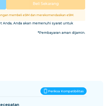
Eswatini
Beli Sekarang
si
ngan membeli eSIM dan merekomendasikan eSIM.
et Anda, Anda akan memenuhi syarat untuk
*Pembayaran aman dijamin.
Periksa Kompatibilitas
ecepatan