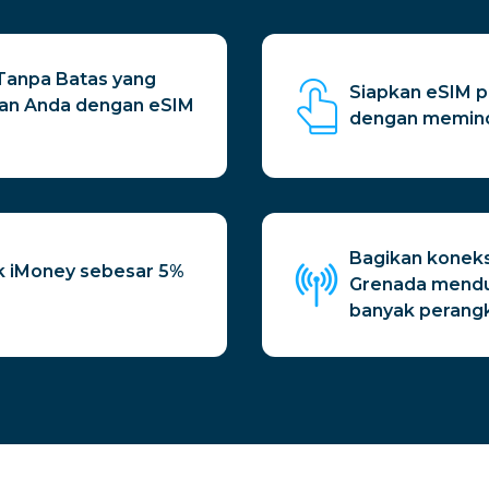
u Tanpa Batas yang
Siapkan eSIM 
nan Anda dengan eSIM
dengan memind
Bagikan koneks
 iMoney sebesar 5%
Grenada mendu
banyak perangk