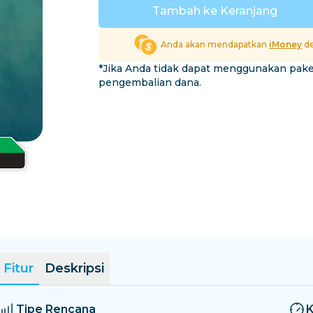
El Salvador
Estonia
Tambah ke Keranjang
Jelajahi Semua Destina
Anda akan mendapatkan
iMoney
de
*Jika Anda tidak dapat menggunakan pak
pengembalian dana.
Fitur
Deskripsi
Tipe Rencana
K