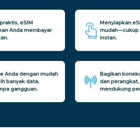
praktis, eSIM
Menyiapkan eSI
nkan Anda membayar
mudah—cukup p
an.
instan.
ique Anda dengan mudah
Bagikan konek
h banyak data,
dan perangkat,
anpa gangguan.
mendukung pen