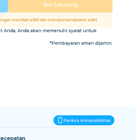
Eswatini
Beli Sekarang
si
ngan membeli eSIM dan merekomendasikan eSIM.
et Anda, Anda akan memenuhi syarat untuk
*Pembayaran aman dijamin.
Periksa Kompatibilitas
ecepatan