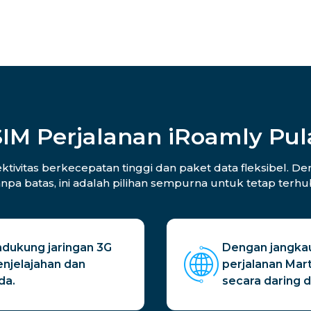
IM Perjalanan iRoamly Pul
ivitas berkecepatan tinggi dan paket data fleksibel. Den
anpa batas, ini adalah pilihan sempurna untuk tetap ter
ndukung jaringan 3G
Dengan jangkaua
njelajahan dan
perjalanan Mar
da.
secara daring d