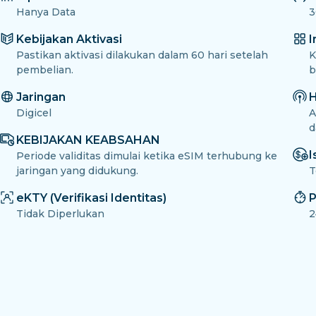
Hanya Data
3
Kebijakan Aktivasi
I
Pastikan aktivasi dilakukan dalam 60 hari setelah
K
pembelian.
b
Jaringan
H
Digicel
A
d
KEBIJAKAN KEABSAHAN
I
Periode validitas dimulai ketika eSIM terhubung ke
jaringan yang didukung.
T
eKTY (Verifikasi Identitas)
P
Tidak Diperlukan
2