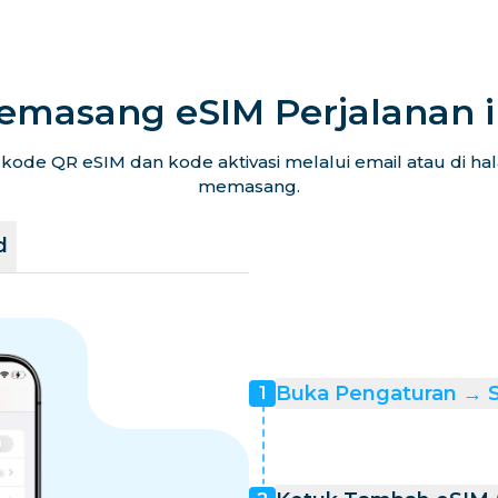
emasang eSIM Perjalanan 
ode QR eSIM dan kode aktivasi melalui email atau di h
memasang.
d
Buka Pengaturan → Se
1