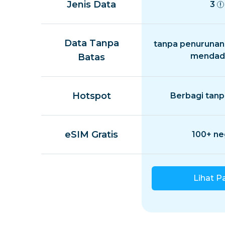
Jenis Data
3
Data Tanpa
tanpa penurunan
mendad
Batas
Hotspot
Berbagi tanp
eSIM Gratis
100+ ne
Lihat P