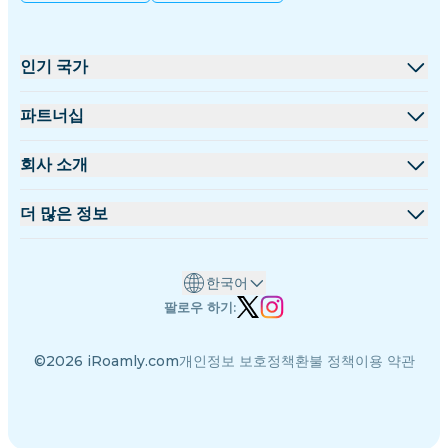
인기 국가
미국
파트너십
영국
도매 플랫폼
회사 소개
터키
제휴 프로그램
iRoamly 소개
더 많은 정보
프랑스
API 문서
문의하기
지원 센터
태국
한국어
데이터 계산기
일본
팔로우 하기:
eSIM 리뷰
이탈리아
©2026 iRoamly.com
개인정보 보호정책
환불 정책
이용 약관
저자 팀
인도
지원되는 eSIM 기기
스페인
eSIM 기초 지식