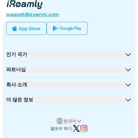
support@iroamly.com
인기 국가
미국
파트너십
영국
도매 플랫폼
회사 소개
터키
제휴 프로그램
iRoamly 소개
더 많은 정보
프랑스
API 문서
문의하기
지원 센터
태국
한국어
데이터 계산기
일본
팔로우 하기:
eSIM 리뷰
이탈리아