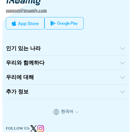
support@iroamly.com
인기 있는 나라
미국
영국
우리와 함께하다
터키
도매 플랫폼
프랑스
추천하고 벌다
태국
우리에 대해
제휴 프로그램
일본
iRoamly에 대하여
API 문서
이탈리아
연락처
추가 정보
인도
스페인
지원 센터
데이터 계산기
eSIM 리뷰
한국어
작가 팀
지원되는 eSIM 기기
eSIM 기초 지식
FOLLOW US: