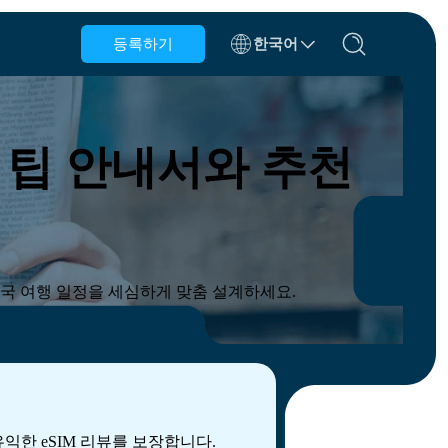
등록하기
한국어
벨기에
브루나이
 팁 안내서와 추천
칠레
중국
체코 공화국
덴마크
에스토니아
국 여행 일정을 세심하게 맞춤 설계하세요.
익한 eSIM 리뷰를 보장합니다.