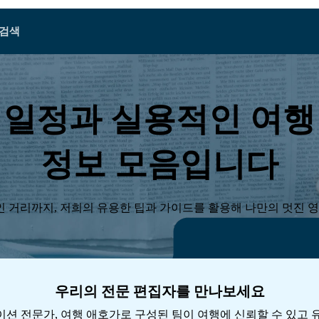
검색
A - E
A - E
F - I
F - I
J - O
J - O
P - S
P - S
T - V
T - V
오스트리아
유럽
벨라루스
 일정과 실용적인 여행
캄보디아
캐나다
크로아티아
키프로스
정보 모음입니다
국
에콰도르
이집트
 거리까지, 저희의 유용한 팁과 가이드를 활용해 나만의 멋진 영
우리의 전문 편집자를 만나보세요
Explore All 목적지s
션 전문가, 여행 애호가로 구성된 팀이 여행에 신뢰할 수 있고 유