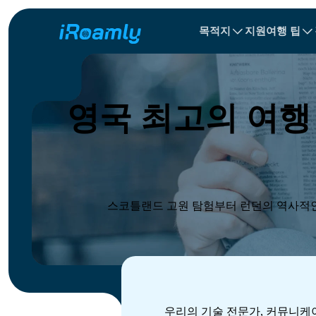
목적지
지원
여행 팁
로컬 eSIM
여행 일정
All 목적지s
All 목적지s
알바니아
중국
지역 eSIM
영국 최고의 여행
불가리아
콩고
도미니카 공화
스코틀랜드 고원 탐험부터 런던의 역사적인
우리의 기술 전문가, 커뮤니케이