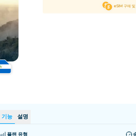
엘살바도르
에스토니아
eSIM 구매 
모든 목적지 탐색
기능
설명
플랜 유형