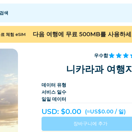
검색
 E
 E
F - I
F - I
J - O
J - O
P - S
P - S
T - Z
T - Z
다음 여행에 무료 500MB를 사용하
료 체험 eSIM
알제리
중국
안도라
유럽
아르메니아
아루바
우수함
바레인
방글라데시
니카라과 여행자
버뮤다
보스니아 헤르체고비
데이터 유형
캄보디아
카메룬
서비스 일수
칠레
중국
일일 데이터
ongo
코스타리카
코트디부아르
USD: $
0.00
(≈US$0.00 / 일)
덴마크
도미니카
장바구니에 추가