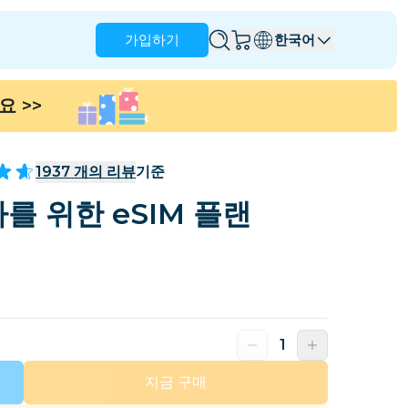
가입하기
한국어
세요
>>
앵귈라
앤티가 바부다
호주
오스트리아
1937
개의 리뷰
기준
바베이도스
벨라루스
를 위한 eSIM 플랜
나
브라질
브루나이
캐나다
케이맨 제도
콜롬비아
콩고
크로아티아
키프로스
도미니카 공화국
에콰도르
지금 구매