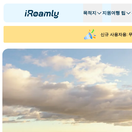
목적지
지원
여행 팁
로컬 eSIM
여행 일정
모든 목적지
모든 목적지
A -
A -
신규 사용자용: 무
알바니아
캐나다
지역 eSIM
아르헨티나
아제르바이잔
벨기에
불가리아
차드
Republiek C
체코 공화국