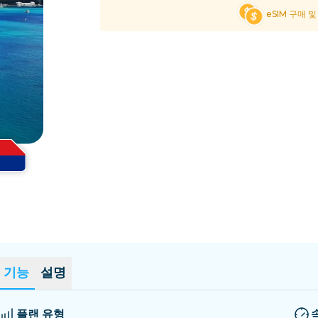
엘살바도르
에스토니아
eSIM 구매 
모든 목적지 탐색
기능
설명
플랜 유형