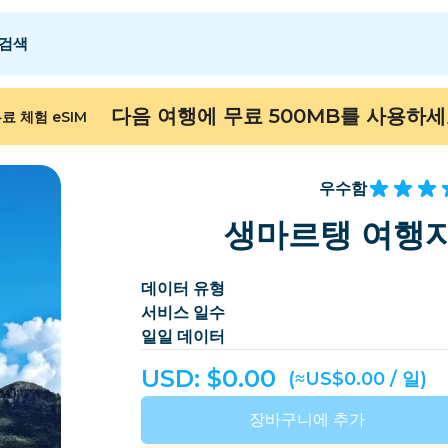
검색
 E
 E
F - I
F - I
J - O
J - O
P - S
P - S
T - Z
T - Z
다음 여행에 무료 500MB를 사용하
료 체험 eSIM
알제리
중국
안도라
유럽
아르메니아
아루바
우수함
바레인
방글라데시
생마르탱 여행자
버뮤다
보스니아 헤르체고비
데이터 유형
캄보디아
카메룬
서비스 일수
칠레
중국
일일 데이터
ongo
코스타리카
코트디부아르
USD: $
0.00
(≈US$0.00 / 일)
덴마크
도미니카
장바구니에 추가