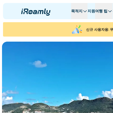
목적지
지원
여행 팁
로컬 eSIM
여행 일정
모든 목적지
모든 목적지
A -
A -
신규 사용자용: 무
알바니아
캐나다
지역 eSIM
아르헨티나
아제르바이잔
벨기에
불가리아
차드
Republiek C
체코 공화국