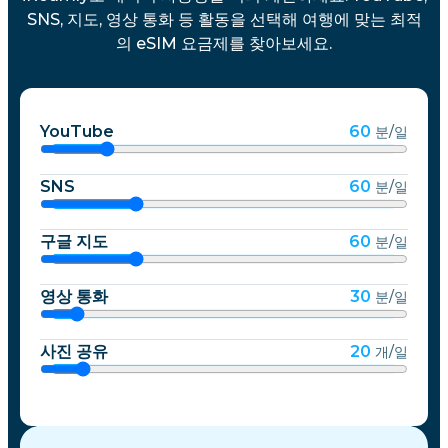
SNS, 지도, 영상 통화 등 활동을 선택해 여행에 맞는 최적
의 eSIM 요금제를 찾아보세요.
YouTube
60
분/일
SNS
60
분/일
구글 지도
60
분/일
영상 통화
30
분/일
사진 공유
20
개/일