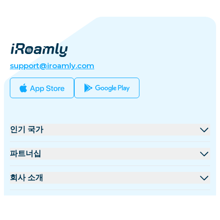
support@iroamly.com
인기 국가
미국
파트너십
영국
도매 플랫폼
회사 소개
터키
제휴 프로그램
iRoamly 소개
더 많은 정보
프랑스
API 문서
문의하기