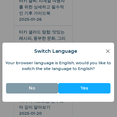
터키 날씨: 사계절 여행자
를 위한 상세하고 필수적
인 기후 가이드북
2025-01-26
터키 샐러드 탐험: 맛있는
레시피, 풍부한 문화, 그리
고 특별한 체험
2025-01-26
Switch Language
Your browser language is English, would you like to
터키의 화폐 단위: 터키 리
switch the site language to English?
라에 관해서 모두 실용적
인 가이드와 유용한 정보
들
No
Yes
2025-01-03
터키 아이스크림: 돈두르
마 깊이 알아보기
2025-01-20