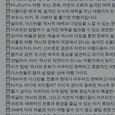
Mudurnu 여행: 유산, 문화, 자연의 조화와 숨겨진 매력 
아름다운 에게 해: 숨겨진 보석과 매력을 지닌 여행자의 
부르사, 터키: 꼭 가봐야 할 활기찬 여행지입니다.
발라트, 이스탄불: 역사적 매력과 다양성을 느낄 수 있는 
아르트빈 탐험하기: 숨겨진 매력을 발견할 수 있는 완전한
앙카라 박물관 탐방: 예술과 역사의 여정을 통한 문화적 
아흘랏 여행: 역사와 문화의 여정에서 만나는 숨겨진 보물
카파도키아, 터키: 신비로운 경관과 자연의 아름다움이 
톱카프 궁전: 오스만 제국의 중심을 발견하고 과거의 화려
안탈리아, 터키: 역사와 자연미가 만나는 여행지에서 잊지
리즈 탐방: 역사와 문화가 어우러진 완벽하고 종합적인 여
이스탄불의 왕자 섬 탐방: 상세 여행 가이드
대바자르 이스탄불: 전통과 현대가 어우러진 완벽하고 다
터키는 어디에 위치할까? 지리적 경이와 풍부한 역사적 유
활기 넘치는 마르마라 지역 탐방: 문화 중심지로의 특별한
무글라: 역사와 문화, 그리고 자연의 아름다움이 어우러진
쉬린제: 매력적인 전통과 풍경을 즐길 수 있는 터키 휴양
괴레메 야외 박물관: 터키 여행 필수 인기 명소 꿀팁 완전 