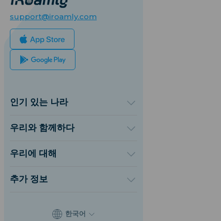
support@iroamly.com
인기 있는 나라
미국
영국
우리와 함께하다
터키
도매 플랫폼
프랑스
추천하고 벌다
우리에 대해
태국
제휴 프로그램
iRoamly에 대하여
일본
API 문서
연락처
이탈리아
추가 정보
인도
지원 센터
스페인
데이터 계산기
eSIM 리뷰
한국어