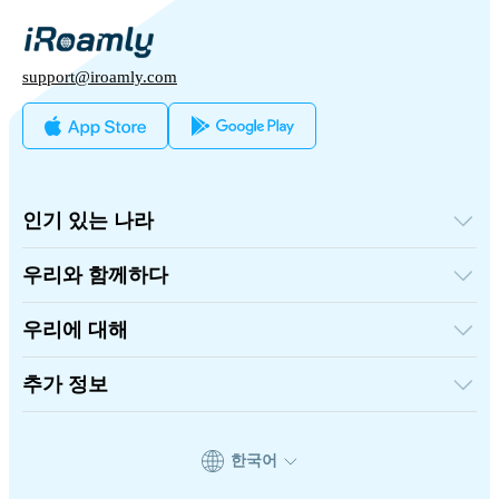
support@iroamly.com
인기 있는 나라
미국
영국
우리와 함께하다
터키
도매 플랫폼
프랑스
추천하고 벌다
태국
우리에 대해
제휴 프로그램
일본
iRoamly에 대하여
API 문서
이탈리아
연락처
추가 정보
인도
스페인
지원 센터
데이터 계산기
eSIM 리뷰
한국어
작가 팀
지원되는 eSIM 기기