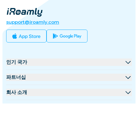
support@iroamly.com
인기 국가
미국
파트너십
영국
도매 플랫폼
회사 소개
터키
제휴 프로그램
iRoamly 소개
더 많은 정보
프랑스
API 문서
문의하기
지원 센터
태국
한국어
데이터 계산기
일본
팔로우 하기: