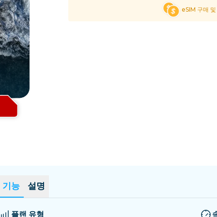
엘살바도르
에스토니아
eSIM 구매 
모든 목적지 탐색
기능
설명
플랜 유형