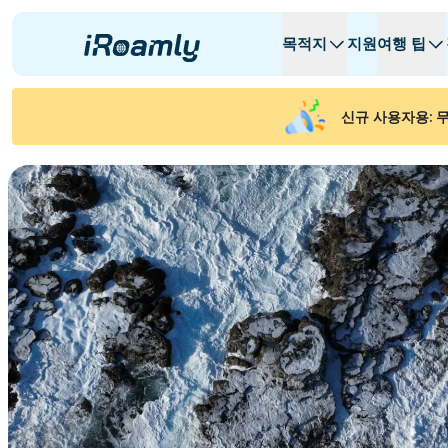
목적지
지원
여행 팁
로컬 eSIM
여행 일정
모든 목적지
모든 목적지
A -
A -
신규 사용자용: 무
알바니아
캐나다
지역 eSIM
아르헨티나
아제르바이잔
벨기에
불가리아
차드
Republiek C
체코 공화국