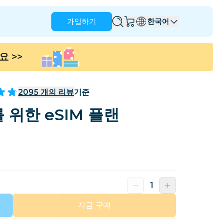
가입하기
한국어
세요
>>
앵귈라
앤티가 바부다
호주
오스트리아
2095
개의 리뷰
기준
바베이도스
벨라루스
 위한 eSIM 플랜
나
브라질
브루나이
캐나다
케이맨 제도
콜롬비아
콩고
크로아티아
키프로스
도미니카 공화국
에콰도르
지금 구매