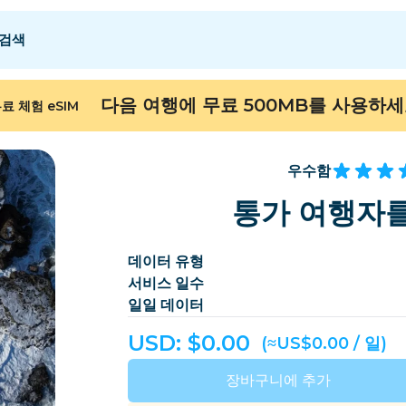
검색
 E
 E
F - I
F - I
J - O
J - O
P - S
P - S
T - Z
T - Z
다음 여행에 무료 500MB를 사용하
료 체험 eSIM
알제리
중국
안도라
유럽
아르메니아
아루바
우수함
바레인
방글라데시
통가 여행자를
버뮤다
보스니아 헤르체고비
데이터 유형
캄보디아
카메룬
서비스 일수
칠레
중국
일일 데이터
ongo
코스타리카
코트디부아르
USD: $
0.00
(≈US$0.00 / 일)
덴마크
도미니카
장바구니에 추가