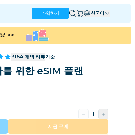
가입하기
한국어
세요
>>
앵귈라
앤티가 바부다
호주
오스트리아
3164
개의 리뷰
기준
바베이도스
벨라루스
를 위한 eSIM 플랜
나
브라질
브루나이
캐나다
케이맨 제도
콜롬비아
콩고
크로아티아
키프로스
도미니카 공화국
에콰도르
지금 구매