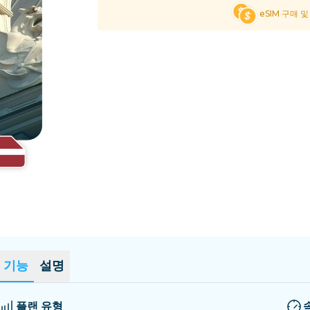
엘살바도르
에스토니아
eSIM 구매 
모든 목적지 탐색
기능
설명
플랜 유형