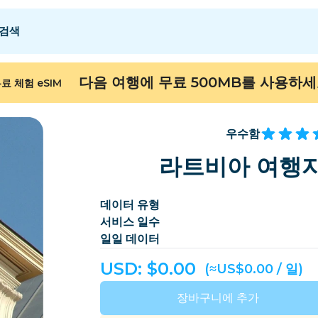
검색
 E
 E
F - I
F - I
J - O
J - O
P - S
P - S
T - Z
T - Z
다음 여행에 무료 500MB를 사용하
료 체험 eSIM
알제리
중국
안도라
유럽
아르메니아
아루바
우수함
바레인
방글라데시
라트비아 여행자
버뮤다
보스니아 헤르체고비
데이터 유형
캄보디아
카메룬
서비스 일수
칠레
중국
일일 데이터
ongo
코스타리카
코트디부아르
USD: $
0.00
(≈US$0.00 / 일)
덴마크
도미니카
장바구니에 추가