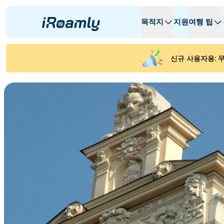
목적지
지원
여행 팁
로컬 eSIM
여행 일정
모든 목적지
모든 목적지
A -
A -
신규 사용자용: 무
알바니아
캐나다
지역 eSIM
아르헨티나
아제르바이잔
벨기에
불가리아
차드
Republiek C
체코 공화국