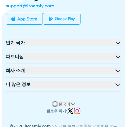
support@iroamly.com
인기 국가
미국
파트너십
영국
도매 플랫폼
회사 소개
터키
제휴 프로그램
iRoamly 소개
더 많은 정보
프랑스
API 문서
문의하기
지원 센터
태국
한국어
데이터 계산기
일본
팔로우 하기:
eSIM 리뷰
이탈리아
©2026 iRoamly.com
개인정보 보호정책
환불 정책
이용 약관
저자 팀