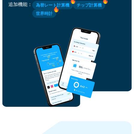
追加機能
：
為替レート計算機
チップ計算機
世界時計