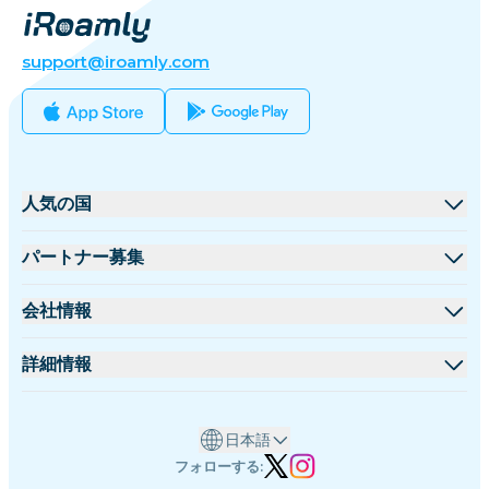
support@iroamly.com
人気の国
アメリカ合衆国
パートナー募集
イギリス
卸売プラットフォーム
会社情報
トルコ
アフィリエイトプログラム
iRoamlyについて
詳細情報
フランス
APIドキュメント
お問い合わせ
サポートセンター
タイ
日本語
データ計算機
日本
フォローする:
eSIMレビュー
イタリア