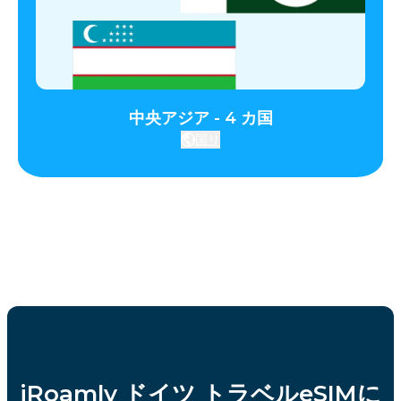
中央アジア - 4 カ国
国リ
iRoamly ドイツ トラベルeSIMに