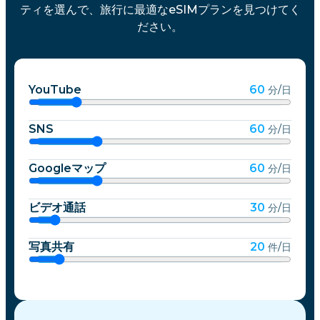
ティを選んで、旅行に最適なeSIMプランを見つけてく
ださい。
YouTube
60
分/日
SNS
60
分/日
Googleマップ
60
分/日
ビデオ通話
30
分/日
写真共有
20
件/日