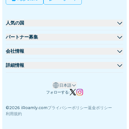
人気の国
アメリカ合衆国
パートナー募集
イギリス
卸売プラットフォーム
会社情報
トルコ
アフィリエイトプログラム
iRoamlyについて
詳細情報
フランス
APIドキュメント
お問い合わせ
サポートセンター
タイ
日本語
データ計算機
日本
フォローする:
eSIMレビュー
イタリア
©2026 iRoamly.com
プライバシーポリシー
返金ポリシー
著者チーム
インド
利用規約
対応eSIMデバイス
スペイン