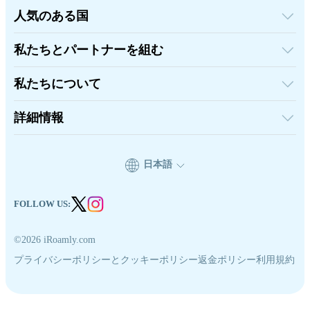
人気のある国
アメリカ合衆国
イギリス
私たちとパートナーを組む
トルコ
卸売プラットフォーム
フランス
紹介して稼ぐ
タイ
私たちについて
アフィリエイトプログラム
日本
iRoamlyについて
API ドキュメント
イタリア
お問い合わせ
詳細情報
インド
スペイン
サポートセンター
データ計算機
eSIMレビュー
日本語
著者チーム
対応eSIMデバイス
eSIMの基礎知識
FOLLOW US:
©2026 iRoamly.com
プライバシーポリシーとクッキーポリシー
返金ポリシー
利用規約