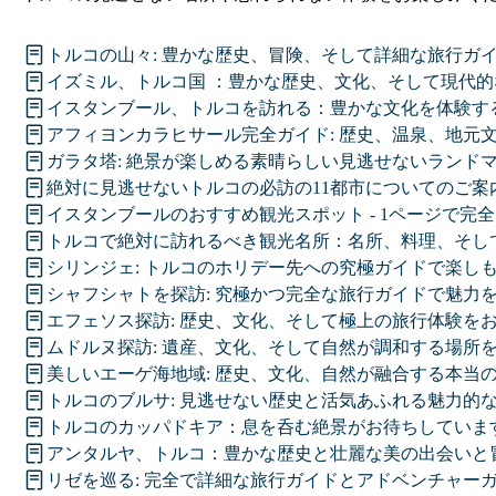
トルコの山々: 豊かな歴史、冒険、そして詳細な旅行ガ
イズミル、トルコ国 ：豊かな歴史、文化、そして現代的
イスタンブール、トルコを訪れる：豊かな文化を体験す
アフィヨンカラヒサール完全ガイド: 歴史、温泉、地元
ガラタ塔: 絶景が楽しめる素晴らしい見逃せないランド
絶対に見逃せないトルコの必訪の11都市についてのご案
イスタンブールのおすすめ観光スポット - 1ページで完
トルコで絶対に訪れるべき観光名所：名所、料理、そし
シリンジェ: トルコのホリデー先への究極ガイドで楽し
シャフシャトを探訪: 究極かつ完全な旅行ガイドで魅力
エフェソス探訪: 歴史、文化、そして極上の旅行体験を
ムドルヌ探訪: 遺産、文化、そして自然が調和する場所
美しいエーゲ海地域: 歴史、文化、自然が融合する本当
トルコのブルサ: 見逃せない歴史と活気あふれる魅力的
トルコのカッパドキア：息を呑む絶景がお待ちしていま
アンタルヤ、トルコ：豊かな歴史と壮麗な美の出会いと
リゼを巡る: 完全で詳細な旅行ガイドとアドベンチャー