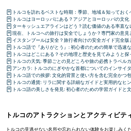
トルコを訪れるベストな時期：季節、地域＆知っておく
トルコはヨーロッパにある？アジアとヨーロッパの文化
ターキッシュエアラインはどう？読む価値のある率直な
現在、トルコへの旅行は安全でしょうか？専門家の意見
イスタンブールは安全？旅行者向けの安全ガイド完全版
トルコ語で『ありがとう』: 初心者のための簡単で迅速
トルコはどこにある？その地理と歴史を見てみようと探
トルコの天気: 季節ごとの見どころや旅の必携トラベル
アンカラ: トルコのにぎやかな首都についてのインサイ
トルコ語での挨拶: 文化的背景と使い方を含む完全かつ
トルコの通貨: リラに関する詳細なガイドと実用的なヒ
トルコ語の美しさを発見: 初心者のための学習ガイドと
トルコのアトラクションとアクティビテ
トルコの見逃せない名所や忘れられない体験をお楽しみく