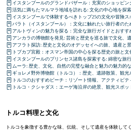
イスタンブールのグランドバザール：充実のショッピン
活気に満ちたマルマラ地域を訪れる: 文化の中心地を探
イスタンブールで体験するべきトップ25の文化や冒険ス
バラト（イスタンブール）：文化に触れたい旅行者のた
アルトヴィンの魅力を探る：完全な旅行ガイドとおすす
アンカラの博物館を発見: 芸術と歴史を巡る旅で文化、
アフラト探訪: 歴史と文化のオデッセイへの旅、遺産と
トプカプ宮殿：オスマン帝国の中心を探る歴史の旅と文
イスタンブールのプリンセス諸島を探索する: 綿密な旅
ムーラ: 歴史、文化、自然の完璧な融合と魅力の魅力的
ギョレメ野外博物館（トルコ）：歴史、遺跡散策、観光
トルコのおすすめビーチ：リゾート情報、アクティビテ
トルコ・クシャダス：エーゲ海沿岸の絶景、観光スポッ
トルコ料理と文化
トルコを象徴する豊かな味、伝統、そして遺産を体験して