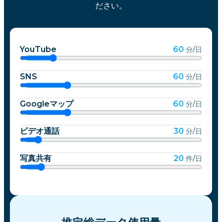
ださい。
YouTube
60
分/日
SNS
60
分/日
Googleマップ
60
分/日
ビデオ通話
30
分/日
写真共有
20
件/日