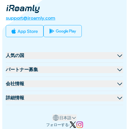
support@iroamly.com
人気の国
アメリカ合衆国
パートナー募集
イギリス
卸売プラットフォーム
会社情報
トルコ
アフィリエイトプログラム
iRoamlyについて
詳細情報
フランス
APIドキュメント
お問い合わせ
サポートセンター
タイ
日本語
データ計算機
日本
フォローする: