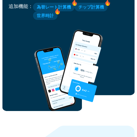
追加機能
：
為替レート計算機
チップ計算機
世界時計