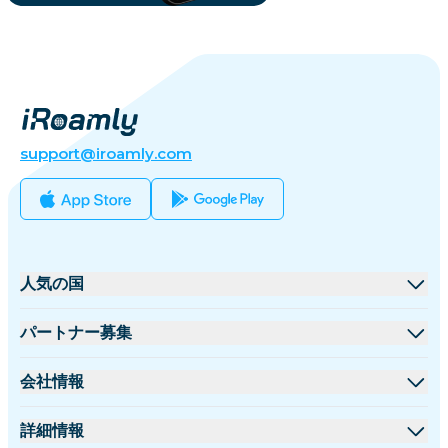
support@iroamly.com
人気の国
アメリカ合衆国
パートナー募集
イギリス
卸売プラットフォーム
会社情報
トルコ
アフィリエイトプログラム
iRoamlyについて
詳細情報
フランス
APIドキュメント