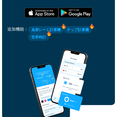
追加機能
：
為替レート計算機
チップ計算機
世界時計