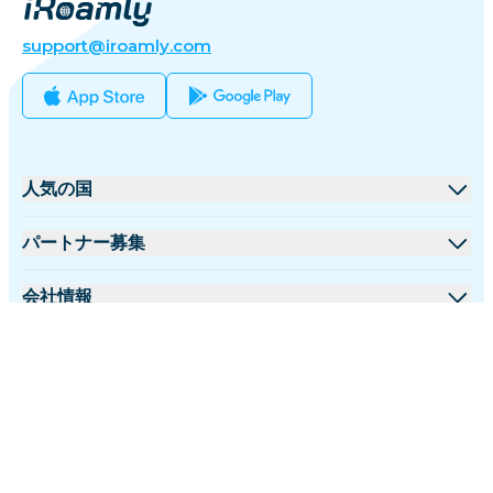
support@iroamly.com
人気の国
アメリカ合衆国
パートナー募集
イギリス
卸売プラットフォーム
会社情報
トルコ
アフィリエイトプログラム
iRoamlyについて
詳細情報
フランス
APIドキュメント
お問い合わせ
サポートセンター
タイ
日本語
データ計算機
日本
フォローする:
eSIMレビュー
イタリア