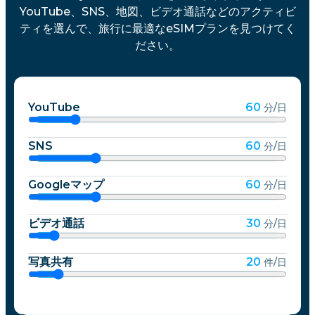
YouTube、SNS、地図、ビデオ通話などのアクティビ
ティを選んで、旅行に最適なeSIMプランを見つけてく
ださい。
YouTube
60
分/日
SNS
60
分/日
Googleマップ
60
分/日
ビデオ通話
30
分/日
写真共有
20
件/日