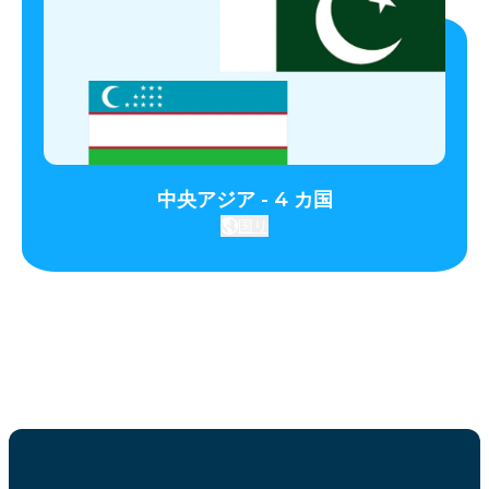
中央アジア - 4 カ国
国リ