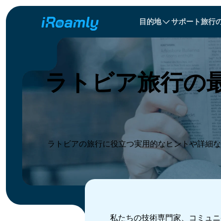
目的地
サポート
旅行
ローカル eSIM
旅程
All 目的地s
All 目的地s
アルバニア
中国
リージョナル eSIM
ラトビア旅行の
ブルガリア
コンゴ
ドミニカ共和国
ラトビアの旅行に役立つ実用的なヒントや詳細な
私たちの技術専門家、コミュニ