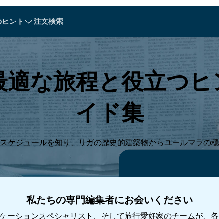
のヒント
注文検索
A - E
A - E
F - I
F - I
J - O
J - O
P - S
P - S
T - V
T - V
オーストリア
ヨーロッパ
ベラルーシ
最適な旅程と役立つヒ
カンボジア
カナダ
クロアチア
キプロス
イド集
エクアドル
エジプト
スケジュールを知り、リガの歴史的建築物からユールマラの穏
私たちの専門編集者にお会いください
Explore All 目的地s
ケーションスペシャリスト、そして旅行愛好家のチームが、各e