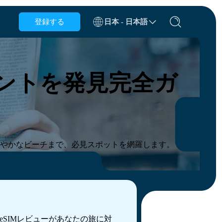
登録する
日本 - 日本語
ベルギー
ブルネイ
ントを発見完全ガ
チリ
中国
チェコ共和国
デンマーク
エストニア
やかなビーチまで、必見スポットを網羅します。
SIMレビューがあなたの旅に対