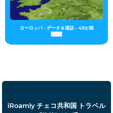
ヨーロッパ - データ＆通話 - 48か国
国リ
iRoamly チェコ共和国 トラベル