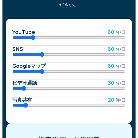
ださい。
YouTube
60
分/日
SNS
60
分/日
Googleマップ
60
分/日
ビデオ通話
30
分/日
写真共有
20
件/日