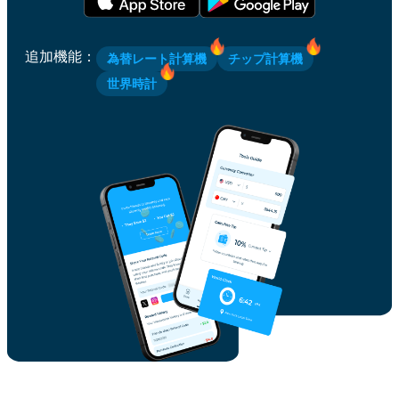
追加機能
：
為替レート計算機
チップ計算機
世界時計