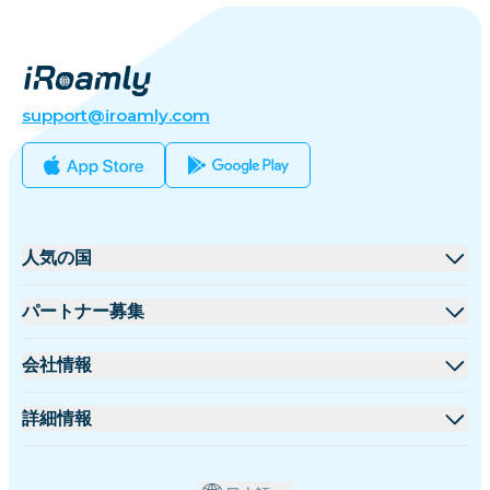
support@iroamly.com
人気の国
アメリカ合衆国
パートナー募集
イギリス
卸売プラットフォーム
会社情報
トルコ
アフィリエイトプログラム
iRoamlyについて
詳細情報
フランス
APIドキュメント
お問い合わせ
サポートセンター
タイ