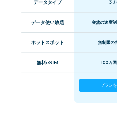
データタイプ
3
データ使い放題
突然の速度制
ホットスポット
無制限の
無料eSIM
100カ
プランを