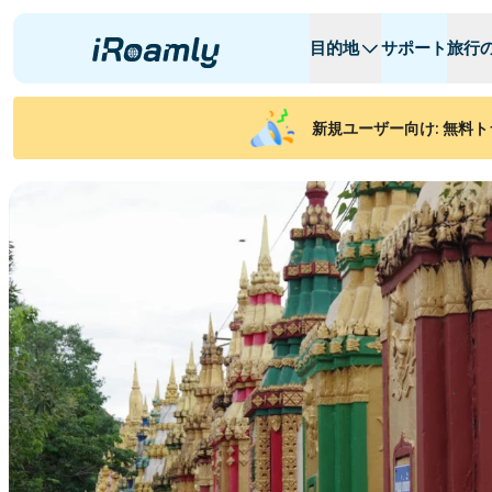
目的地
サポート
旅行
ローカルeSIM
旅行日程
全ての目的地
全ての目的地
A
A
新規ユーザー向け: 無料ト
アルバニア
カナダ
リージョナルeSIM
アルゼンチン
アゼルバイジャ
ベルギー
ブルガリア
チャド
콩고 공화국
チェコ共和国