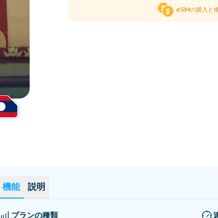
エルサルバドル
エストニア
eSIMの購入と
全ての目的地を見る
機能
説明
プランの種類