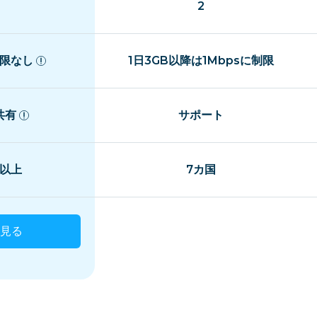
2
限なし
1日3GB以降は1Mbpsに制限
共有
サポート
国以上
7カ国
見る