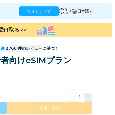
サインアップ
日本語
を受け取る
>>
アングィラ
アンティグア・バーブーダ
オーストラリア
オーストリア
3766
件のレビュー
に基づく
バルバドス
ベラルーシ
者向けeSIMプラン
ブラジル
ブルネイ
カナダ
ケイマン諸島
コロンビア
コンゴ
クロアチア
キプロス
ドミニカ共和国
エクアドル
今すぐ購入