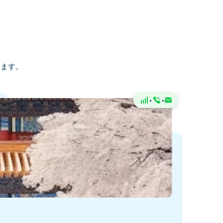
します。
·
·