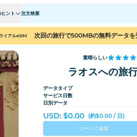
のヒント
注文検索
 - E
 - E
F - I
F - I
J - O
J - O
P - S
P - S
T - Z
T - Z
次回の旅行で500MBの無料データ
ライアルeSIM
アルジェリア
中国
アンドラ
ヨーロッパ
アルメニア
アルバ
素晴らしい
ン
バーレーン
バングラデシュ
ラオスへの旅行
バミューダ
ボスニア・ヘルツェゴビナ
データタイプ
カンボジア
カメルーン
サービス日数
チリ
中国
日別データ
コスタリカ
コートジボワール
USD: $
0.00
(約$0.00 / 日)
デンマーク
ドミニカ
カートに追加