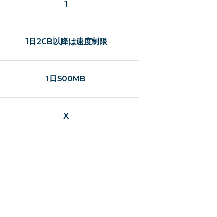
1
1日2GB以降は速度制限
1日500MB
X