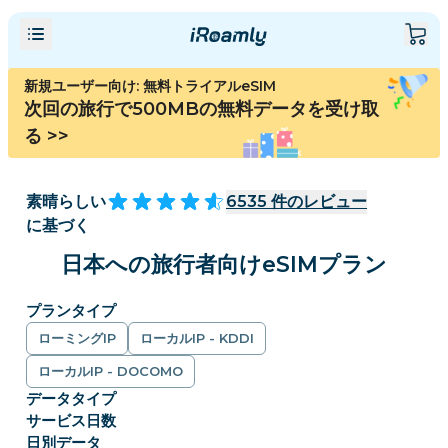
新規ユーザー向け: 無料トライアルeSIM
次回の旅行で500MBの無料データを受け取
る
>>
素晴らしい
6535
件のレビュー
に基づく
日本への旅行者向けeSIMプラン
プランタイプ
ローミングIP
ローカルIP - KDDI
ローカルIP - DOCOMO
データタイプ
サービス日数
日別データ