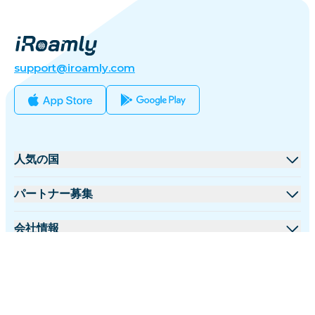
support@iroamly.com
人気の国
アメリカ合衆国
パートナー募集
イギリス
卸売プラットフォーム
会社情報
トルコ
アフィリエイトプログラム
iRoamlyについて
詳細情報
フランス
APIドキュメント
お問い合わせ
サポートセンター
タイ
日本語