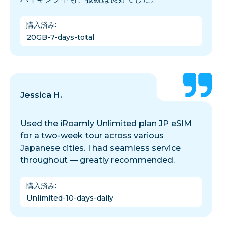
購入済み
:
20GB-7-days-total
Jessica H.
Used the iRoamly Unlimited plan JP eSIM
for a two-week tour across various
Japanese cities. I had seamless service
throughout — greatly recommended.
購入済み
:
Unlimited-10-days-daily