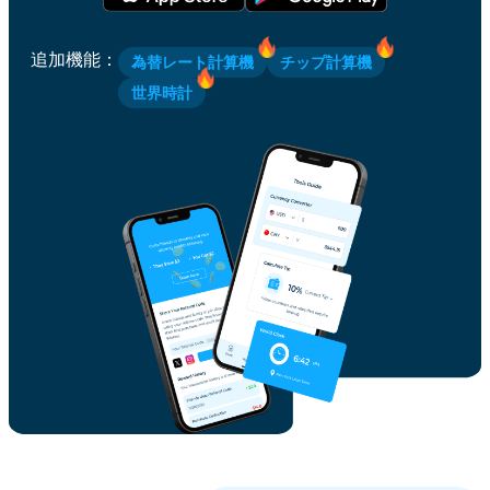
追加機能
：
為替レート計算機
チップ計算機
世界時計