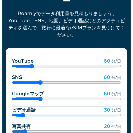
ー
iRoamlyでデータ利用量を見積もりましょう。
YouTube、SNS、地図、ビデオ通話などのアクティビ
ティを選んで、旅行に最適なeSIMプランを見つけてく
ださい。
YouTube
60
分/日
SNS
60
分/日
Googleマップ
60
分/日
ビデオ通話
30
分/日
写真共有
20
件/日