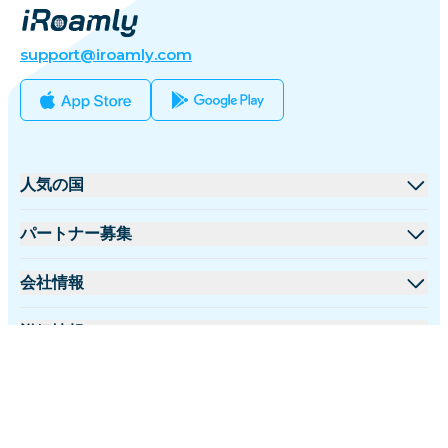
support@iroamly.com
人気の国
アメリカ合衆国
パートナー募集
イギリス
卸売プラットフォーム
会社情報
トルコ
アフィリエイトプログラム
iRoamlyについて
詳細情報
フランス
APIドキュメント
お問い合わせ
サポートセンター
タイ
日本語
データ計算機
日本
フォローする:
eSIMレビュー
イタリア