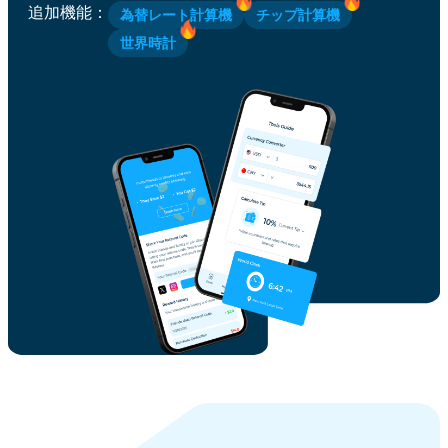
追加機能
：
為替レート計算機
チップ計算機
世界時計