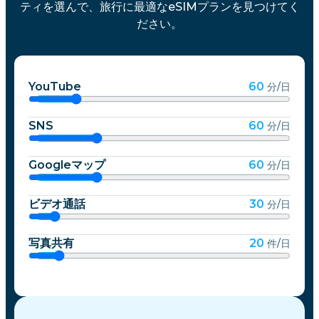
ティを選んで、旅行に最適なeSIMプランを見つけてく
ださい。
YouTube
60
分/日
SNS
60
分/日
Googleマップ
60
分/日
ビデオ通話
30
分/日
写真共有
20
件/日