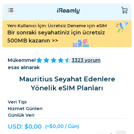
Yeni Kullanıcı İçin: Ücretsiz Deneme için eSIM
Bir sonraki seyahatiniz için ücretsiz
500MB kazanın
>>
Mükemmel
3323
yorum
esas alınarak
Mauritius Seyahat Edenlere
Yönelik eSIM Planları
Veri Tipi
Hizmet Günleri
Günlük Veri
USD: $
0,00
(≈$0,00 / Gün)