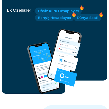
Ek Özellikler
：
Döviz Kuru Hesaplayıcı
Bahşiş Hesaplayıcı
Dünya Saati