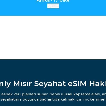
Afrika - 17 Ülke
Ülke
mly Mısır Seyahat eSIM Hak
ve esnek veri planları sunar. Geniş ulusal kapsama alanı, 
e seyahatiniz boyunca bağlantıda kalmak için mükemmel 