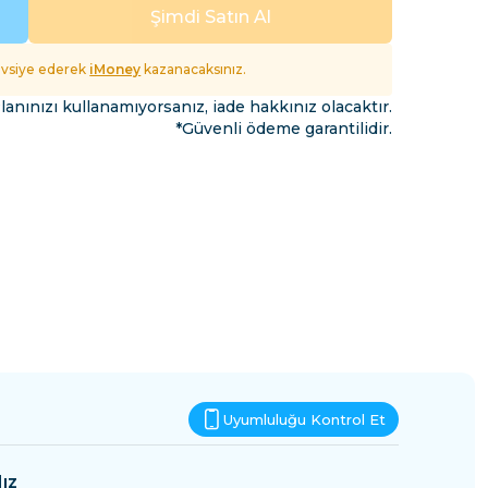
Esvatini
Şimdi Satın Al
fet
tavsiye ederek
iMoney
kazanacaksınız.
lanınızı kullanamıyorsanız, iade hakkınız olacaktır.
*Güvenli ödeme garantilidir.
Uyumluluğu Kontrol Et
ız