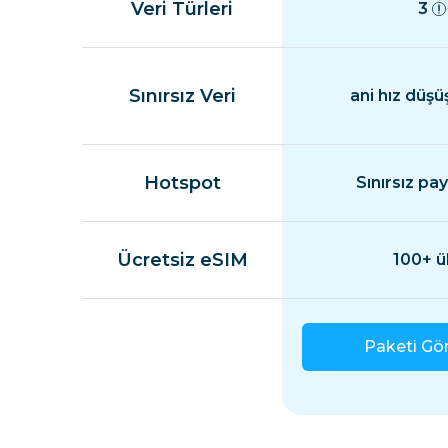
Veri Türleri
3
Sınırsız Veri
ani hız düşü
Hotspot
Sınırsız pa
Ücretsiz eSIM
100+ ü
Paketi Gö