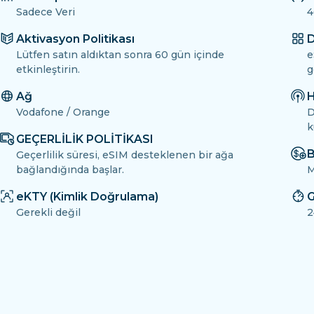
Sadece Veri
4
Aktivasyon Politikası
D
Lütfen satın aldıktan sonra 60 gün içinde
e
etkinleştirin.
g
Ağ
H
Vodafone / Orange
D
k
GEÇERLİLİK POLİTİKASI
B
Geçerlilik süresi, eSIM desteklenen bir ağa
bağlandığında başlar.
M
eKTY (Kimlik Doğrulama)
G
Gerekli değil
2