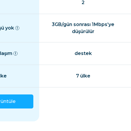
2
3GB/gün sonrası 1Mbps’ye
şü yok
düşürülür
ylaşım
destek
lke
7 ülke
rüntüle