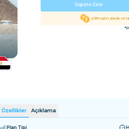
El Salvador
Estonya
Sepete Ekle
Tüm Varış Yerlerini Keş
eSIM satın alarak ve 
*P
Özellikler
Açıklama
Plan Tipi
H