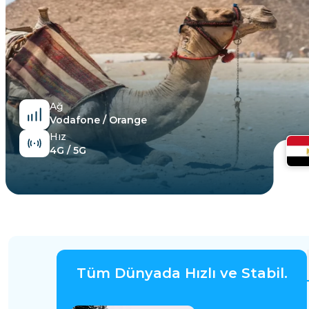
Mısır
Ağ
Vodafone / Orange
Hız
4G / 5G
Tüm Dünyada Hızlı ve Stabil.