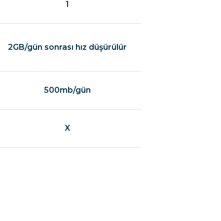
1
2GB/gün sonrası hız düşürülür
500mb/gün
X