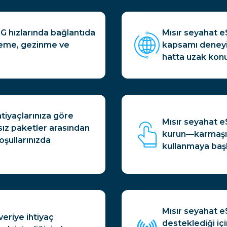
 5G hızlarında bağlantıda
Mısır seyahat eS
zleme, gezinme ve
kapsamı deneyim
hatta uzak konu
htiyaçlarınıza göre
Mısır seyahat e
sız paketler arasından
kurun—karmaşık
oşullarınızda
kullanmaya başl
Mısır seyahat eS
veriye ihtiyaç
desteklediği içi