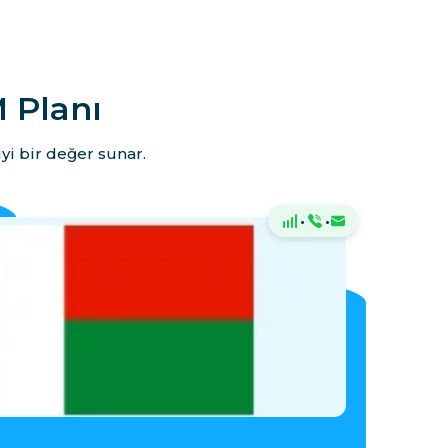
 Planı
yi bir değer sunar.
·
·