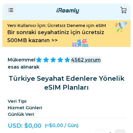
Yeni Kullanıcı İçin: Ücretsiz Deneme için eSIM
Bir sonraki seyahatiniz için ücretsiz
500MB kazanın
>>
Mükemmel
4562
yorum
esas alınarak
Türkiye Seyahat Edenlere Yönelik
eSIM Planları
Veri Tipi
Hizmet Günleri
Günlük Veri
USD: $
0,00
(≈$0,00 / Gün)