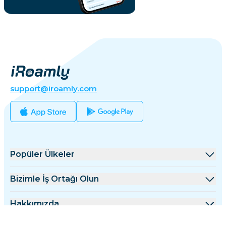
support@iroamly.com
Popüler Ülkeler
Amerika Birleşik Devletleri
Bizimle İş Ortağı Olun
Birleşik Krallık
Toptan Satış Platformu
Hakkımızda
Türkiye
Ortaklık Programı
iRoamly Hakkında