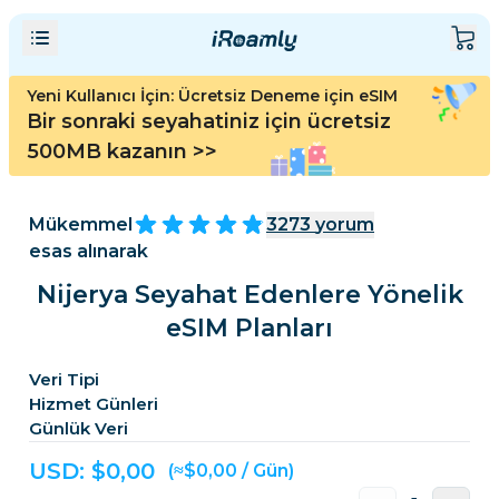
Yeni Kullanıcı İçin: Ücretsiz Deneme için eSIM
Bir sonraki seyahatiniz için ücretsiz
500MB kazanın
>>
Mükemmel
3273
yorum
esas alınarak
Nijerya Seyahat Edenlere Yönelik
eSIM Planları
Veri Tipi
Hizmet Günleri
Günlük Veri
USD: $
0,00
(≈$0,00 / Gün)