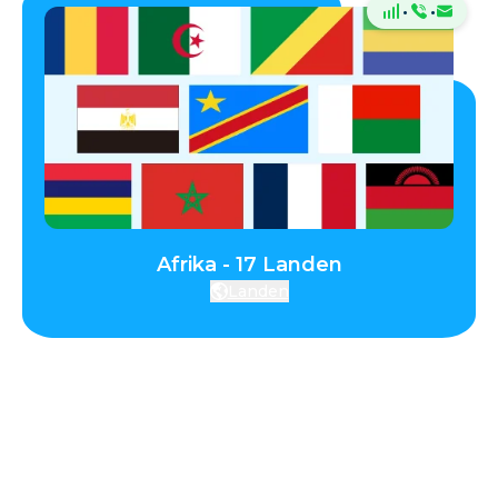
·
·
Afrika - 17 Landen
Landen