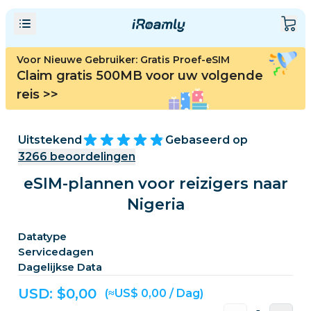
Voor Nieuwe Gebruiker: Gratis Proef-eSIM
Claim gratis 500MB voor uw volgende
reis
>>
Uitstekend
Gebaseerd op
3266
beoordelingen
eSIM-plannen voor reizigers naar
Nigeria
Datatype
Servicedagen
Dagelijkse Data
USD: $
0,00
(≈US$ 0,00 / Dag)