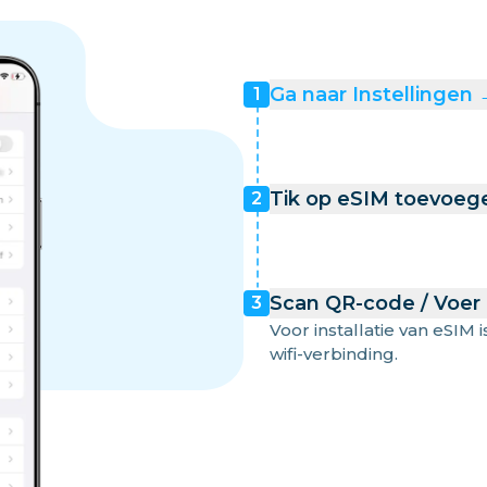
Ga naar Instellingen
1
Tik op eSIM toevoeg
2
Scan QR-code / Voer
3
Voor installatie van eSIM i
wifi-verbinding.