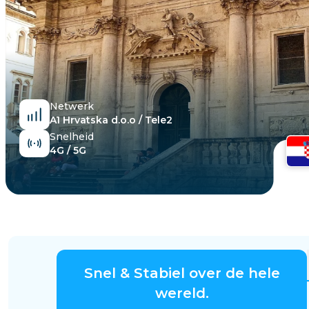
Egypte
Netwerk
A1 Hrvatska d.o.o / Tele2
Snelheid
4G / 5G
Snel & Stabiel over de hele
wereld.