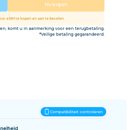
Eswatini
Nu kopen
gen
or eSIM te kopen en aan te bevelen.
ken, komt u in aanmerking voor een terugbetaling.
*Veilige betaling gegarandeerd.
Compatibiliteit controleren
nelheid