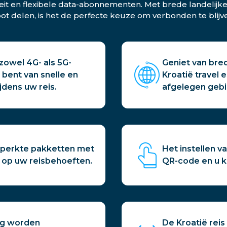
iteit en flexibele data-abonnementen. Met brede landelijk
t delen, is het de perfecte keuze om verbonden te blijven
zowel 4G- als 5G-
Geniet van bred
bent van snelle en
Kroatië travel 
jdens uw reis.
afgelegen gebi
nbeperkte pakketten met
Het instellen v
 op uw reisbehoeften.
QR-code en u k
ig worden
De Kroatië rei