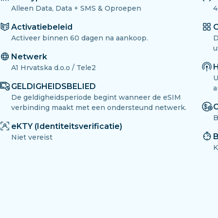
Alleen Data, Data + SMS & Oproepen
4
Activatiebeleid
O
Activeer binnen 60 dagen na aankoop.
D
u
Netwerk
H
A1 Hrvatska d.o.o / Tele2
U
GELDIGHEIDSBELIED
a
De geldigheidsperiode begint wanneer de eSIM
O
verbinding maakt met een ondersteund netwerk.
B
eKTY (Identiteitsverificatie)
B
Niet vereist
K