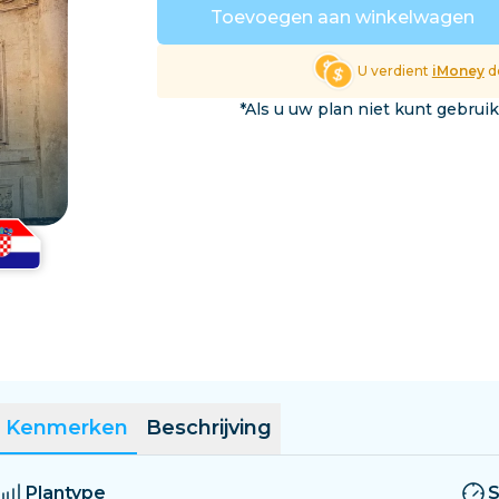
El Salvador
Estland
Toevoegen aan winkelwagen
Verken Alle Bestemmin
U verdient
iMoney
do
*Als u uw plan niet kunt gebrui
Kenmerken
Beschrijving
Plantype
S