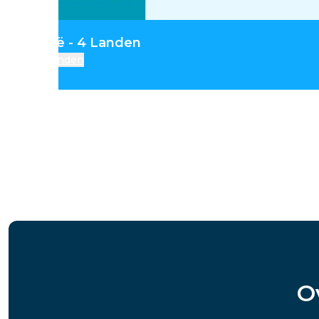
traal-Azië - 4 Landen
Landen
O