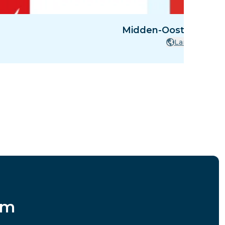
Midden-Oosten - 8 l
Landen
im