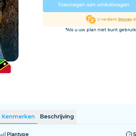
El Salvador
Estland
Toevoegen aan winkelwagen
Verken Alle Bestemmin
U verdient
iMoney
do
*Als u uw plan niet kunt gebrui
Kenmerken
Beschrijving
Plantype
S