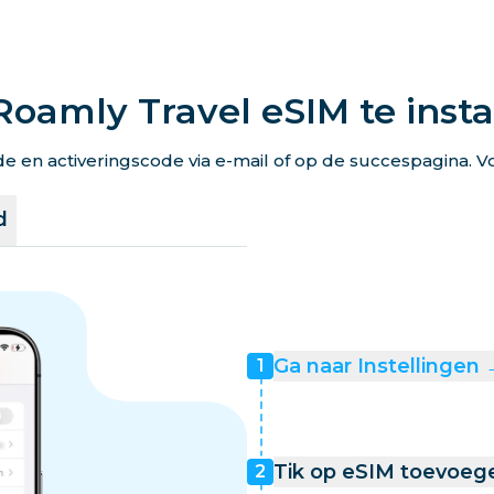
Roamly Travel eSIM te insta
en activeringscode via e-mail of op de succespagina. Vo
d
Ga naar Instellingen
1
Tik op eSIM toevoeg
2