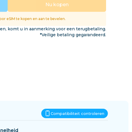
Eswatini
Nu kopen
gen
or eSIM te kopen en aan te bevelen.
ken, komt u in aanmerking voor een terugbetaling.
*Veilige betaling gegarandeerd.
Compatibiliteit controleren
nelheid