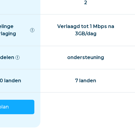
2
elinge
Verlaagd tot 1 Mbps na
rlaging
3GB/dag
delen
ondersteuning
0 landen
7 landen
plan