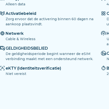
Alleen data
4
Activatiebeleid
O
Zorg ervoor dat de activering binnen 60 dagen na
D
aankoop plaatsvindt.
u
Netwerk
H
Cable & Wireless
U
a
GELDIGHEIDSBELIED
O
De geldigheidsperiode begint wanneer de eSIM
verbinding maakt met een ondersteund netwerk.
N
eKTY (Identiteitsverificatie)
B
Niet vereist
2