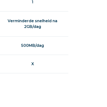
1
Verminderde snelheid na
2GB/dag
500MB/dag
X