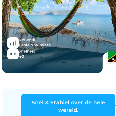
Egypte
Netwerk
Cable & Wireless
Snelheid
4G
Snel & Stabiel over de hele
wereld.