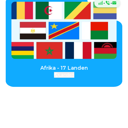
·
·
Afrika - 17 Landen
Landen