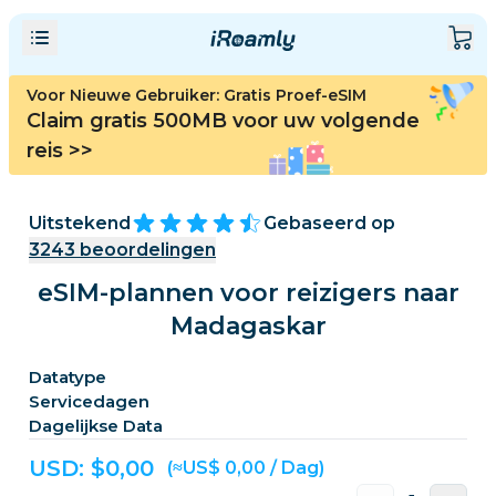
Voor Nieuwe Gebruiker: Gratis Proef-eSIM
Claim gratis 500MB voor uw volgende
reis
>>
Uitstekend
Gebaseerd op
3243
beoordelingen
eSIM-plannen voor reizigers naar
Madagaskar
Datatype
Servicedagen
Dagelijkse Data
USD: $
0,00
(≈US$ 0,00 / Dag)