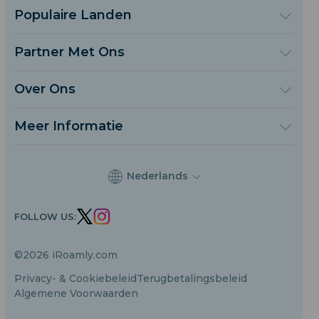
Populaire Landen
Verenigde Staten
Verenigd Koninkrijk
Partner Met Ons
Turkije
Groothandelsplatform
Frankrijk
Verwijs & Verdien
Over Ons
Thailand
Affiliate Programmama
Over iRoamly
Japan
API Documenten
Neem Contact Op
Italië
Meer Informatie
India
Ondersteuningscentrum
Spanje
Gegevenscalculator
eSIM Beoordelingen
Nederlands
Auteursteam
Ondersteunde eSIM-apparaten
FOLLOW US:
eSIM-kennis
©2026 iRoamly.com
Privacy- & Cookiebeleid
Terugbetalingsbeleid
Algemene Voorwaarden