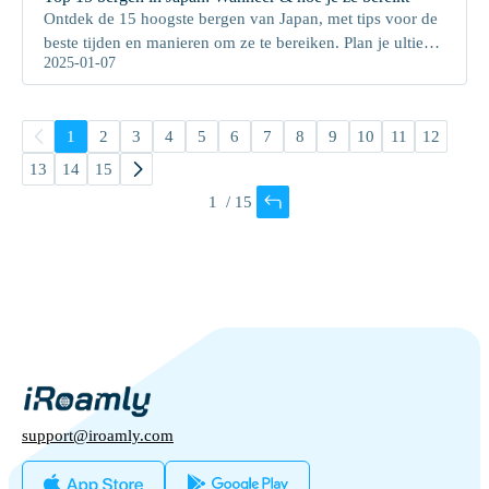
Ontdek de 15 hoogste bergen van Japan, met tips voor de
beste tijden en manieren om ze te bereiken. Plan je ultieme
2025-01-07
wandelavontuur met onze gids!
1
2
3
4
5
6
7
8
9
10
11
12
13
14
15
/
15
support@iroamly.com