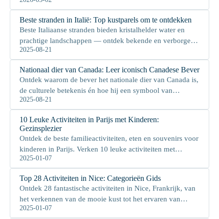
het grote Aziatische continent.
Beste stranden in Italië: Top kustparels om te ontdekken
Beste Italiaanse stranden bieden kristalhelder water en
prachtige landschappen — ontdek bekende en verborgen
2025-08-21
paradijzen langs elke kust.
Nationaal dier van Canada: Leer iconisch Canadese Bever
Ontdek waarom de bever het nationale dier van Canada is,
de culturele betekenis én hoe hij een symbool van
2025-08-21
identiteit en erfgoed werd.
10 Leuke Activiteiten in Parijs met Kinderen:
Gezinsplezier
Ontdek de beste familieactiviteiten, eten en souvenirs voor
kinderen in Parijs. Verken 10 leuke activiteiten met
2025-01-07
kinderen en tips voor een zorgeloze reis!
Top 28 Activiteiten in Nice: Categorieën Gids
Ontdek 28 fantastische activiteiten in Nice, Frankrijk, van
het verkennen van de mooie kust tot het ervaren van
2025-01-07
lokale cultuur en geschiedenis.