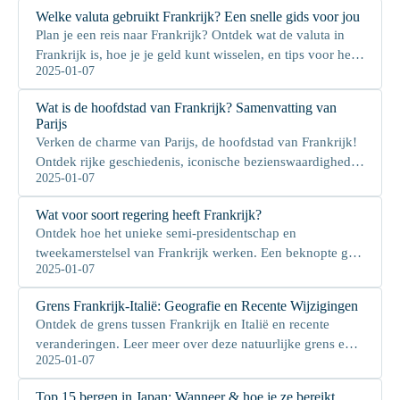
Welke valuta gebruikt Frankrijk? Een snelle gids voor jou
Plan je een reis naar Frankrijk? Ontdek wat de valuta in
Frankrijk is, hoe je je geld kunt wisselen, en tips voor het
2025-01-07
beheren van je betalingen tijdens je bezoek.
Wat is de hoofdstad van Frankrijk? Samenvatting van
Parijs
Verken de charme van Parijs, de hoofdstad van Frankrijk!
Ontdek rijke geschiedenis, iconische bezienswaardigheden
2025-01-07
en heerlijke keuken. Klik om meer te leren!
Wat voor soort regering heeft Frankrijk?
Ontdek hoe het unieke semi-presidentschap en
tweekamerstelsel van Frankrijk werken. Een beknopte gids
2025-01-07
voor reizigers en politieke liefhebbers.
Grens Frankrijk-Italië: Geografie en Recente Wijzigingen
Ontdek de grens tussen Frankrijk en Italië en recente
veranderingen. Leer meer over deze natuurlijke grens en
2025-01-07
de laatste ontwikkelingen in detail.
Top 15 bergen in Japan: Wanneer & hoe je ze bereikt