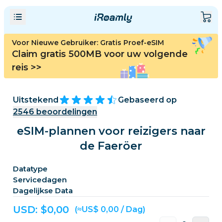
Voor Nieuwe Gebruiker: Gratis Proef-eSIM
Claim gratis 500MB voor uw volgende
reis
>>
Uitstekend
Gebaseerd op
2546
beoordelingen
eSIM-plannen voor reizigers naar
de Faeröer
Datatype
Servicedagen
Dagelijkse Data
USD: $
0,00
(≈US$ 0,00 / Dag)