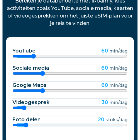
Bereken je databehoefte met iRoamly. Kies
activiteiten zoals YouTube, sociale media, kaarten
of videogesprekken om het juiste eSIM-plan voor
je reis te vinden.
YouTube
60
min/dag
Sociale media
60
min/dag
Google Maps
60
min/dag
Videogesprek
30
min/dag
Foto delen
20
stuks/dag