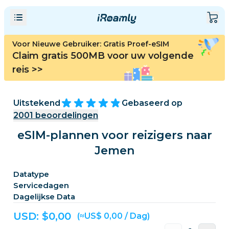
Voor Nieuwe Gebruiker: Gratis Proef-eSIM
Claim gratis 500MB voor uw volgende
reis
>>
Uitstekend
Gebaseerd op
2001
beoordelingen
eSIM-plannen voor reizigers naar
Jemen
Datatype
Servicedagen
Dagelijkse Data
USD: $
0,00
(≈US$ 0,00 / Dag)