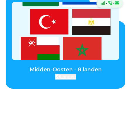
·
·
Midden-Oosten - 8 landen
Landen