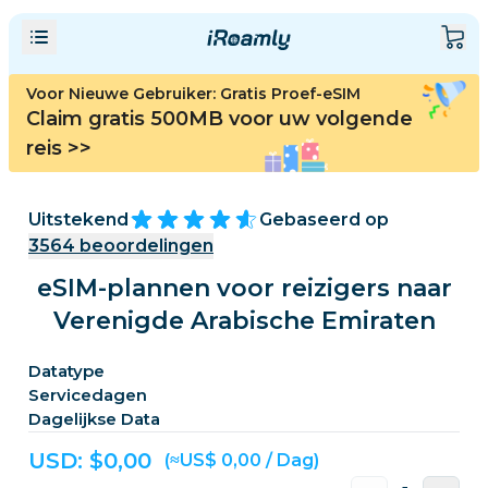
Voor Nieuwe Gebruiker: Gratis Proef-eSIM
Claim gratis 500MB voor uw volgende
reis
>>
Uitstekend
Gebaseerd op
3564
beoordelingen
eSIM-plannen voor reizigers naar
Verenigde Arabische Emiraten
Datatype
Servicedagen
Dagelijkse Data
USD: $
0,00
(≈US$ 0,00 / Dag)