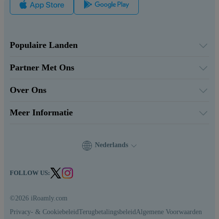
Populaire Landen
Verenigde Staten
Verenigd Koninkrijk
Partner Met Ons
Turkije
Groothandelsplatform
Frankrijk
Verwijs & Verdien
Thailand
Over Ons
Affiliate Programmama
Japan
Over iRoamly
API Documenten
Italië
Neem Contact Op
India
Meer Informatie
Spanje
Ondersteuningscentrum
Gegevenscalculator
eSIM Beoordelingen
Auteursteam
Nederlands
Ondersteunde eSIM-apparaten
eSIM-kennis
FOLLOW US:
©2026 iRoamly.com
Privacy- & Cookiebeleid
Terugbetalingsbeleid
Algemene Voorwaarden