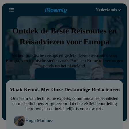
Nederlands
Ontdek de Beste Reisroutes en
Reisadviezen voor Europa
Verken praktische reistips en gedetailleerde reisroutes voor
Europa, van iconische steden zoals Parijs en Rome tot verborgen
parels op het platteland.
Maak Kennis Met Onze Deskundige Redacteuren
Ons team van technische experts, communicatiespecialisten
en reisliefhebbers zorgt ervoor dat elke eSIM-beoordeling
betrouwbaar en inzichtelijk is voor uw reis.
Hugo Martinez