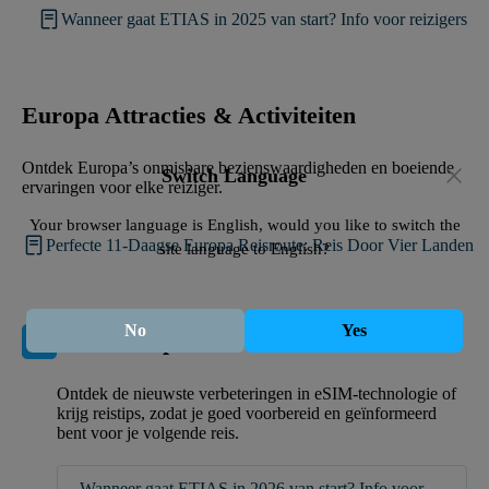
Wanneer gaat ETIAS in 2025 van start? Info voor reizigers
Europa Attracties & Activiteiten
Ontdek Europa’s onmisbare bezienswaardigheden en boeiende
Switch Language
ervaringen voor elke reiziger.
Your browser language is English, would you like to switch the
Perfecte 11-Daagse Europa Reisroute: Reis Door Vier Landen
site language to English?
No
Yes
Recente Updates
Ontdek de nieuwste verbeteringen in eSIM-technologie of
krijg reistips, zodat je goed voorbereid en geïnformeerd
bent voor je volgende reis.
Wanneer gaat ETIAS in 2026 van start? Info voor